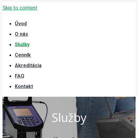
Skip to content
Úvod
O nás
Služby
Cenník
Akreditácia
FAQ
Kontakt
Služby