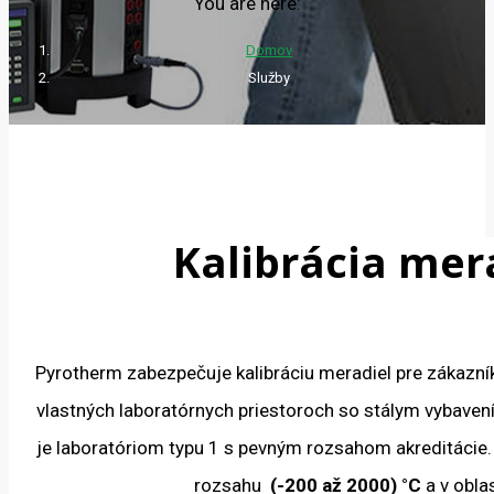
You are here:
Domov
Služby
Kalibrácia mera
Pyrotherm zabezpečuje kalibráciu meradiel pre zákazn
vlastných laboratórnych priestoroch so stálym vybaven
je laboratóriom typu 1 s pevným rozsahom akreditácie. 
rozsahu
(-200 až 2000) °C
a v obla