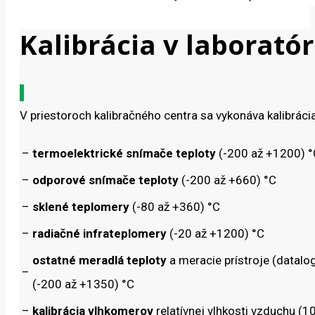
Kalibrácia v laboratór
V priestoroch kalibračného centra sa vykonáva kalibráci
–
termoelektrické snímače teploty
(-200 až +1200) °
–
odporové snímače teploty
(-200 až +660) °C
–
sklené teplomery
(-80 až +360) °C
–
radiačné infrateplomery
(-20 až +1200) °C
ostatné meradlá teploty
a meracie prístroje (dataloge
–
(-200 až +1350) °C
–
kalibrácia vlhkomerov
relatívnej vlhkosti vzduchu (1